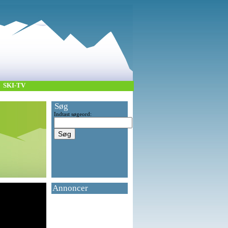
SKI-TV
Søg
Indtast søgeord:
Annoncer