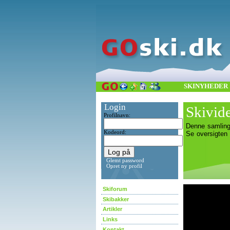
SKINYHEDER
Login
Skivid
Profilnavn:
Denne samling
Kodeord:
Se oversigten
Glemt password
Opret ny profil
Skiforum
Skibakker
Artikler
Links
Kontakt