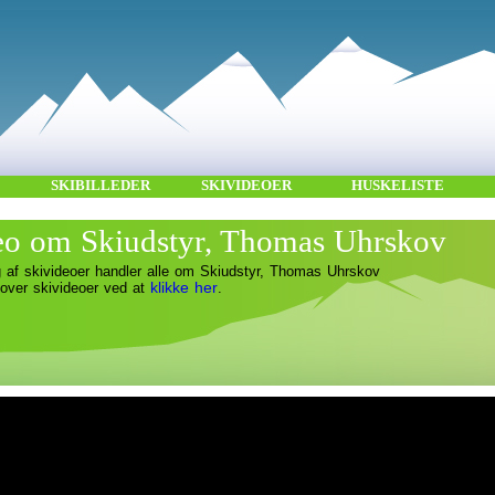
SKIBILLEDER
SKIVIDEOER
HUSKELISTE
eo om Skiudstyr, Thomas Uhrskov
 af skivideoer handler alle om Skiudstyr, Thomas Uhrskov
klikke her
 over skivideoer ved at
.