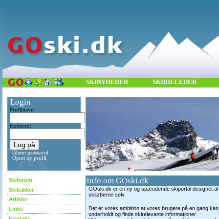
SKINYHEDER
SKIBILLEDER
Login
Profilnavn:
Kodeord:
Glemt password
Opret ny profil
Info om GOski.dk
Skiforum
GOski.dk er en ny og spændende skiportal designet af
Skibakker
skiløberne selv.
Artikler
Det er vores ambition at vores brugere på en gang kan 
Links
underholdt og finde skirelevante informationer.
Kontakt