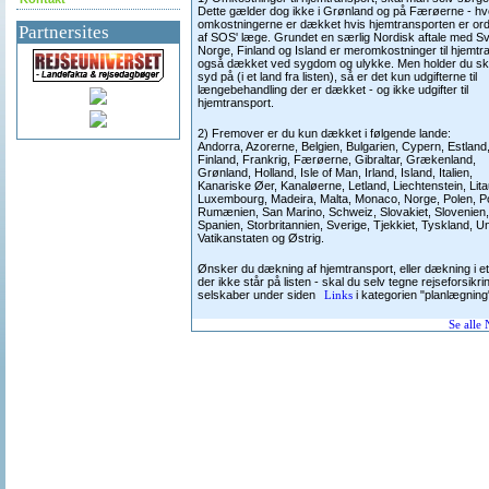
Dette gælder dog ikke i Grønland og på Færøerne - hv
omkostningerne er dækket hvis hjemtransporten er ord
Partnersites
af SOS' læge. Grundet en særlig Nordisk aftale med Sv
Norge, Finland og Island er meromkostninger til hjemtr
også dækket ved sygdom og ulykke. Men holder du ski
syd på (i et land fra listen), så er det kun udgifterne til
længebehandling der er dækket - og ikke udgifter til
hjemtransport.
2) Fremover er du kun dækket i følgende lande:
Andorra, Azorerne, Belgien, Bulgarien, Cypern, Estland
Finland, Frankrig, Færøerne, Gibraltar, Grækenland,
Grønland, Holland, Isle of Man, Irland, Island, Italien,
Kanariske Øer, Kanaløerne, Letland, Liechtenstein, Lit
Luxembourg, Madeira, Malta, Monaco, Norge, Polen, Po
Rumænien, San Marino, Schweiz, Slovakiet, Slovenien,
Spanien, Storbritannien, Sverige, Tjekkiet, Tyskland, U
Vatikanstaten og Østrig.
Ønsker du dækning af hjemtransport, eller dækning i et
der ikke står på listen - skal du selv tegne rejseforsikri
selskaber under siden
i kategorien "planlægning
Links
Se alle