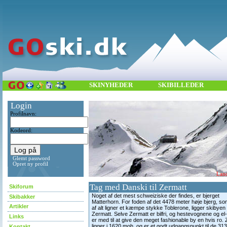
SKINYHEDER
SKIBILLEDER
Login
Profilnavn:
Kodeord:
Glemt password
Opret ny profil
Land
Tag med Danski til Zermatt
Skiforum
Noget af det mest schweiziske der findes, er bjerget
Skibakker
Matterhorn. For foden af det 4478 meter høje bjerg, s
Artikler
af alt ligner et kæmpe stykke Toblerone, ligger skibyen
Zermatt. Selve Zermatt er bilfri, og hestevognene og el-
Links
er med til at give den meget fashionable by en hvis ro.
ligger i 1620 moh. og er et godt udgangspunkt til de 31
Kontakt