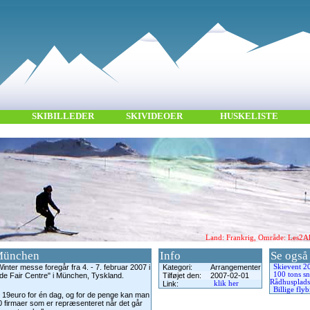
SKIBILLEDER
SKIVIDEOER
HUSKELISTE
Land: Frankrig, Område: Les2Alp
 München
Info
Se også
nter messe foregår fra 4. - 7. februar 2007 i
Kategori:
Arrangementer
Skievent 20
100 tons sn
e Fair Centre" i München, Tyskland.
Tilføjet den:
2007-02-01
Rådhusplads
Link:
klik her
Billige flyb
 19euro for én dag, og for de penge kan man
 firmaer som er repræsenteret når det går