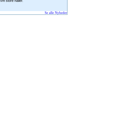
vm store haller.
Se alle Nyheder