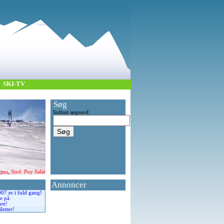
SKI-TV
Søg
Indtast søgeord:
es, Sted: Puy Salié
Annoncer
07 er i fuld gang!
e på
en!
iletter!