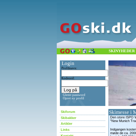
SKINYHEDER
Login
Profilnavn:
Kodeord:
Glemt password
Opret ny profil
Skimesse i
Skiforum
Den store ISPO Wi
Skibakker
"New Munich Trad
Artikler
Indgangen koster
Links
møde de ca. 2000
Kontakt