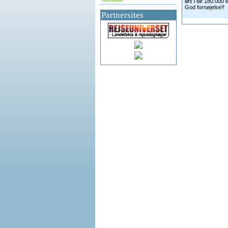
løs i de 180.000 k
God fornøjelse!!
Partnersites