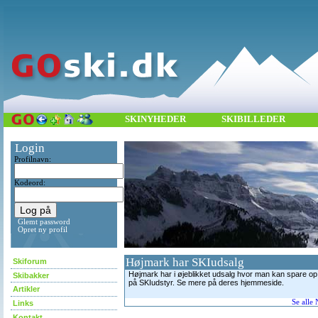
SKINYHEDER
SKIBILLEDER
Login
Profilnavn:
Kodeord:
Glemt password
Opret ny profil
Højmark har SKIudsalg
Skiforum
Højmark har i øjeblikket udsalg hvor man kan spare op 
Skibakker
på SKIudstyr. Se mere på deres hjemmeside.
Artikler
Se alle
Links
Kontakt