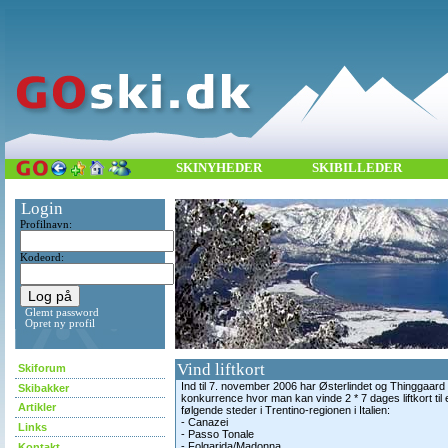
SKINYHEDER
SKIBILLEDER
Login
Profilnavn:
Kodeord:
Glemt password
Opret ny profil
Vind liftkort
Skiforum
Ind til 7. november 2006 har Østerlindet og Thinggaard
Skibakker
konkurrence hvor man kan vinde 2 * 7 dages liftkort til e
Artikler
følgende steder i Trentino-regionen i Italien:
- Canazei
Links
- Passo Tonale
- Folgarida/Madonna
Kontakt