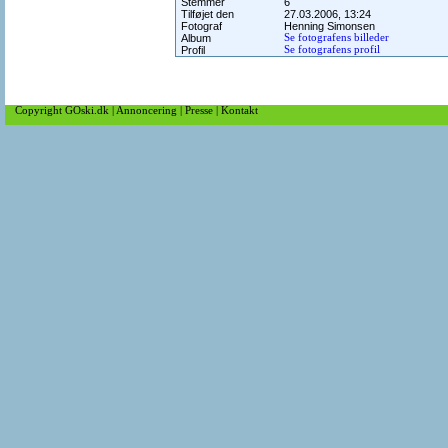
Stemmer
6
Tilføjet den
27.03.2006, 13:24
Fotograf
Henning Simonsen
Album
Se fotografens billeder
Profil
Se fotografens profil
Copyright GOski.dk
|
Annoncering
|
Presse
|
Kontakt