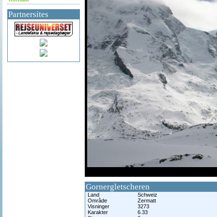
Partnersites
df
Gornergletscheren
Land
Schweiz
Område
Zermatt
Visninger
3273
Karakter
6.33