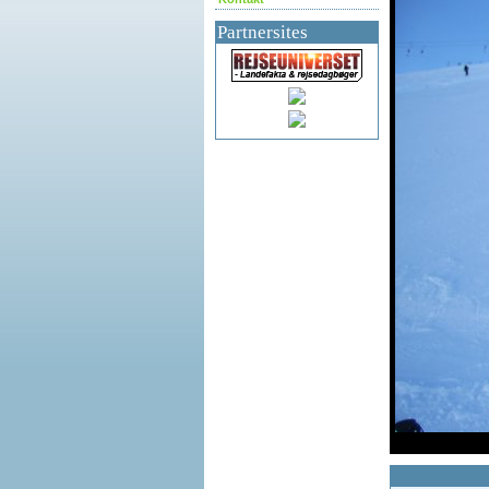
Partnersites
df