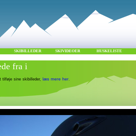
SKIBILLEDER
SKIVIDEOER
HUSKELISTE
ede fra i
læs mere her
t tilføje sine skibilleder,
.