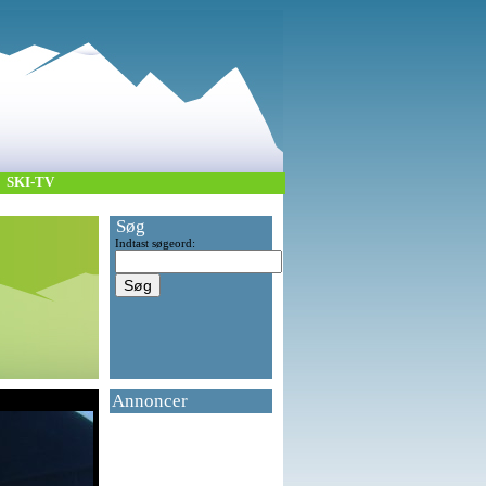
SKI-TV
Søg
Indtast søgeord:
Annoncer