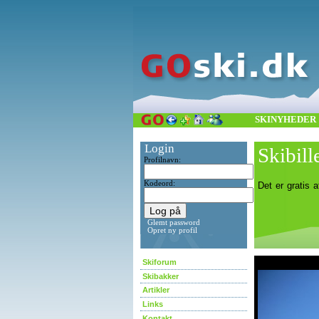
SKINYHEDER
Login
Skibill
Profilnavn:
Kodeord:
Det er gratis a
Glemt password
Opret ny profil
asdf
Skiforum
Skibakker
Artikler
Links
Kontakt