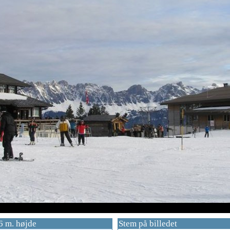
6 m. højde
Stem på billedet