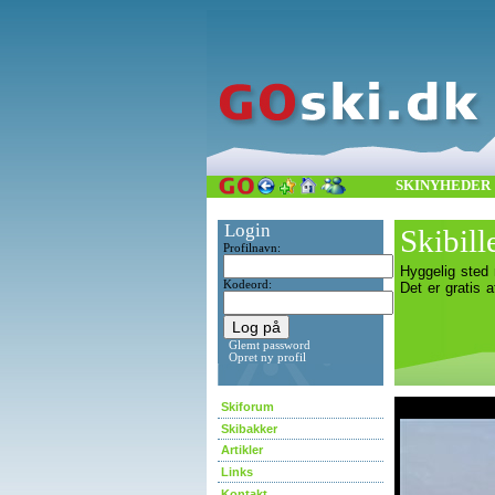
SKINYHEDER
Login
Skibil
Profilnavn:
Hyggelig sted 
Kodeord:
Det er gratis a
Glemt password
Opret ny profil
asdf
Skiforum
Skibakker
Artikler
Links
Kontakt