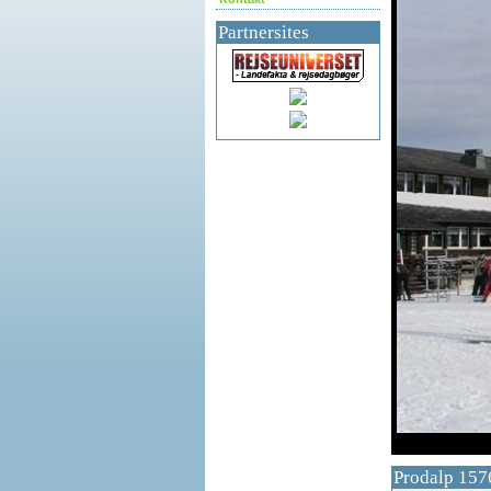
Partnersites
df
Prodalp 157