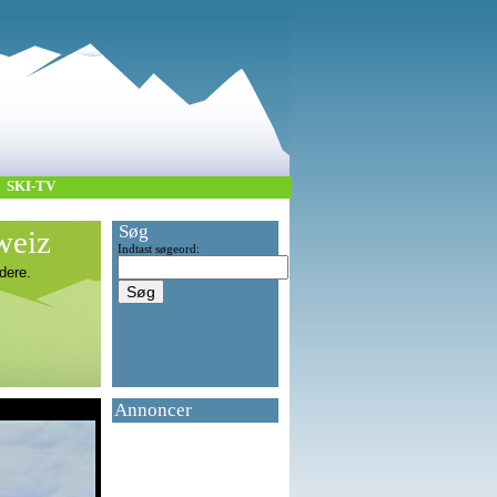
SKI-TV
Søg
weiz
Indtast søgeord:
dere.
Annoncer