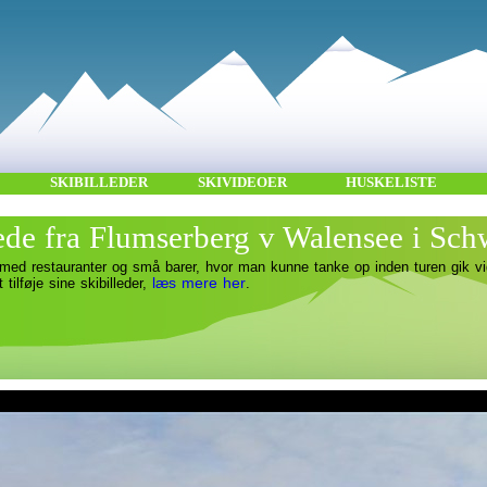
SKIBILLEDER
SKIVIDEOER
HUSKELISTE
lede fra Flumserberg v Walensee i Sch
med restauranter og små barer, hvor man kunne tanke op inden turen gik vi
læs mere her
t tilføje sine skibilleder,
.