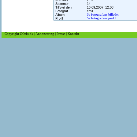
Karakter
7.57
Stemmer
14
Tilføjet den
16.09.2007, 12:03
Fotograf
emil
Album
Se fotografens billeder
Profil
Se fotografens profil
Copyright GOski.dk
|
Annoncering
|
Presse
|
Kontakt