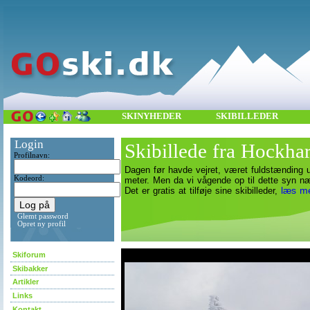
SKINYHEDER
SKIBILLEDER
Login
Skibillede fra Hockhar
Profilnavn:
Dagen før havde vejret, været fuldstænding u
Kodeord:
meter. Men da vi vågende op til dette syn n
læs m
Det er gratis at tilføje sine skibilleder,
Glemt password
Opret ny profil
asdf
Skiforum
Skibakker
Artikler
Links
Kontakt