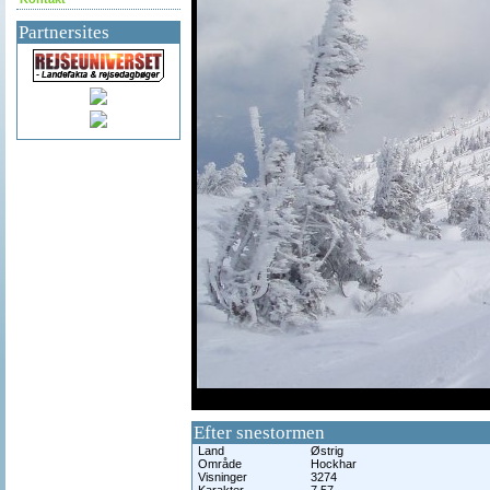
Partnersites
df
Efter snestormen
Land
Østrig
Område
Hockhar
Visninger
3274