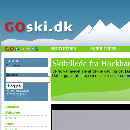
SKINYHEDER
SKIBILLEDER
Login
Skibillede fra Hockhar
Profilnavn:
Vejret var meget slemt denne dag, og det kun
Kodeord:
læs m
Det er gratis at tilføje sine skibilleder,
Glemt password
Opret ny profil
asdf
Skiforum
Skibakker
Artikler
Links
Kontakt