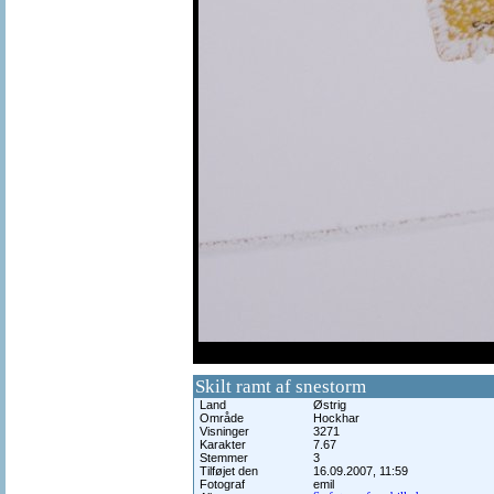
df
Skilt ramt af snestorm
Land
Østrig
Område
Hockhar
Visninger
3271
Karakter
7.67
Stemmer
3
Tilføjet den
16.09.2007, 11:59
Fotograf
emil