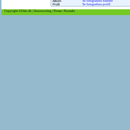
Album
Se fotografens billeder
Profil
Se fotografens profil
Copyright GOski.dk
|
Annoncering
|
Presse
|
Kontakt