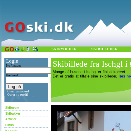
SKINYHEDER
SKIBILLEDER
Login
Skibillede fra Ischgl i
Profilnavn:
Mange af husene i Ischgl er flot dekoreret.
Kodeord:
læs m
Det er gratis at tilføje sine skibilleder,
Glemt password
Opret ny profil
asdf
Skiforum
Skibakker
Artikler
Links
Kontakt