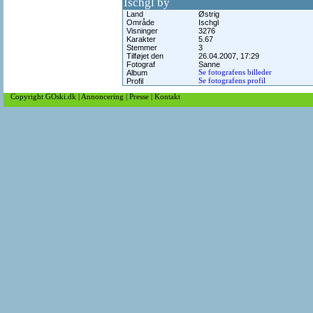
Ischgl by
Land
Østrig
Område
Ischgl
Visninger
3276
Karakter
5.67
Stemmer
3
Tilføjet den
26.04.2007, 17:29
Fotograf
Sanne
Album
Se fotografens billeder
Profil
Se fotografens profil
Copyright GOski.dk
|
Annoncering
|
Presse
|
Kontakt