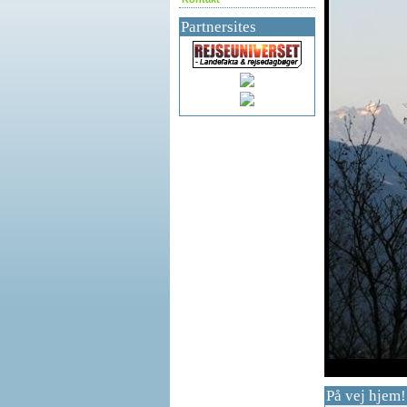
Partnersites
df
På vej hjem!