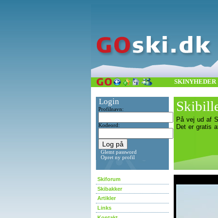
SKINYHEDER
Login
Skibill
Profilnavn:
På vej ud af S
Kodeord:
Det er gratis a
Glemt password
Opret ny profil
asdf
Skiforum
Skibakker
Artikler
Links
Kontakt