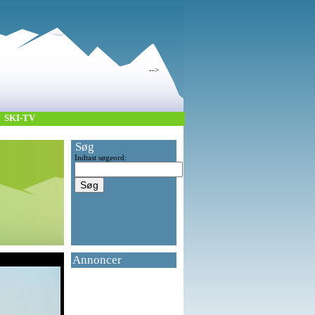
-->
SKI-TV
Søg
Indtast søgeord:
Annoncer