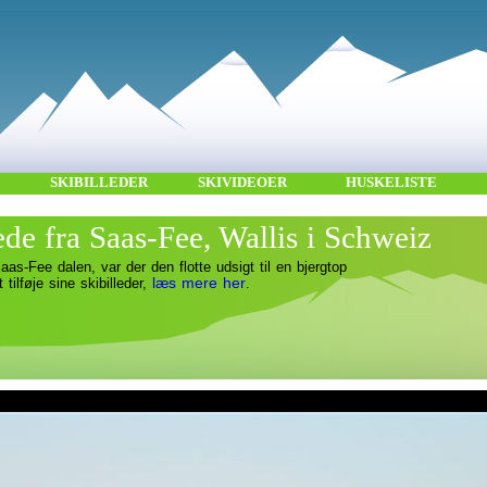
SKIBILLEDER
SKIVIDEOER
HUSKELISTE
ede fra Saas-Fee, Wallis i Schweiz
aas-Fee dalen, var der den flotte udsigt til en bjergtop
læs mere her
t tilføje sine skibilleder,
.