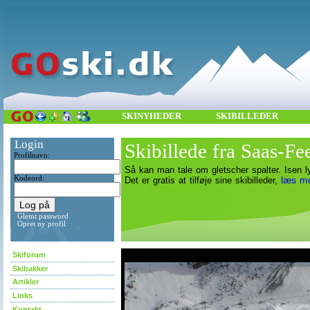
SKINYHEDER
SKIBILLEDER
Login
Skibillede fra Saas-Fe
Profilnavn:
Så kan man tale om gletscher spalter. Isen ly
Kodeord:
læs m
Det er gratis at tilføje sine skibilleder,
Glemt password
Opret ny profil
asdf
Skiforum
Skibakker
Artikler
Links
Kontakt