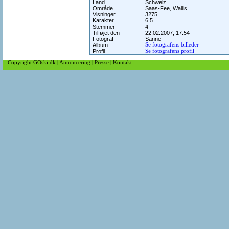
Land
Schweiz
Område
Saas-Fee, Wallis
Visninger
3275
Karakter
6.5
Stemmer
4
Tilføjet den
22.02.2007, 17:54
Fotograf
Sanne
Album
Se fotografens billeder
Profil
Se fotografens profil
Copyright GOski.dk
|
Annoncering
|
Presse
|
Kontakt