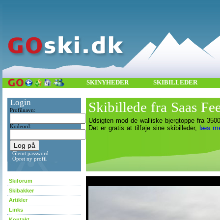
SKINYHEDER
SKIBILLEDER
Login
Skibillede fra Saas Fe
Profilnavn:
Udsigten mod de walliske bjergtoppe fra 350
Kodeord:
læs m
Det er gratis at tilføje sine skibilleder,
Glemt password
Opret ny profil
asdf
Skiforum
Skibakker
Artikler
Links
Kontakt