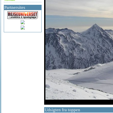
Partnersites
df
Udsigten fra toppen