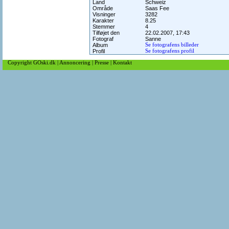
Land
Schweiz
Område
Saas Fee
Visninger
3282
Karakter
8.25
Stemmer
4
Tilføjet den
22.02.2007, 17:43
Fotograf
Sanne
Album
Se fotografens billeder
Profil
Se fotografens profil
Copyright GOski.dk
|
Annoncering
|
Presse
|
Kontakt