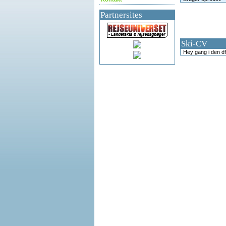
Partnersites
Ski-CV
Hey gang i den dfg