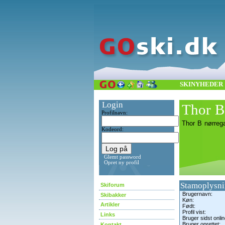
SKINYHEDER
Login
Thor B
Profilnavn:
Thor B nørrega
Kodeord:
Glemt password
Opret ny profil
Stamoplysni
Skiforum
Brugernavn:
Skibakker
Køn:
Artikler
Født:
Profil vist:
Links
Bruger sidst onlin
Bruger oprettet:
Kontakt