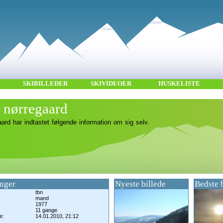
SKIBILLEDER
SKIVIDEOER
HUSKELISTE
 nørregaard
ard har indtastet følgende information om sig selv.
nger
Nyeste billede
Bedste 
tbn
mand
1977
11 gange
e:
14.01.2010, 21:12