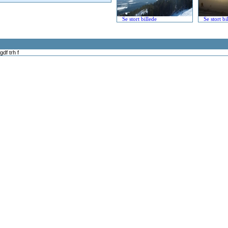
Se stort billede
Se stort bi
df trh f