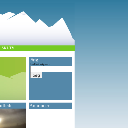
SKI-TV
Søg
Indtast søgeord:
billede
Annoncer