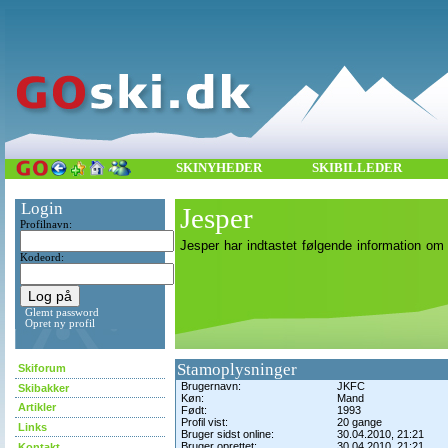
SKINYHEDER
SKIBILLEDER
Login
Jesper
Profilnavn:
Jesper har indtastet følgende information om 
Kodeord:
Glemt password
Opret ny profil
Stamoplysninger
Skiforum
Brugernavn:
JKFC
Skibakker
Køn:
Mand
Artikler
Født:
1993
Profil vist:
20 gange
Links
Bruger sidst online:
30.04.2010, 21:21
Bruger oprettet:
30.04.2010, 21:21
Kontakt