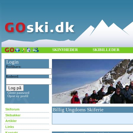
SKINYHEDER
SKIBILLEDER
Login
Profilnavn:
Kodeord:
Glemt password
Opret ny profil
Billig Ungdoms Skiferie
Skiforum
Skibakker
Artikler
Links
Kontakt