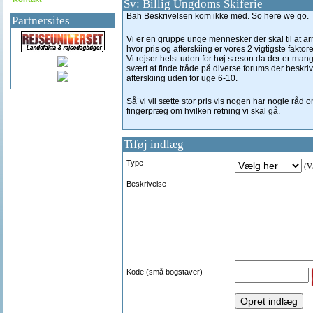
Sv: Billig Ungdoms Skiferie
Bah Beskrivelsen kom ikke med. So here we go.
Partnersites
Vi er en gruppe unge mennesker der skal til at arra
hvor pris og afterskiing er vores 2 vigtigste faktore
Vi rejser helst uden for høj sæson da der er man
svært at finde tråde på diverse forums der beskrive
afterskiing uden for uge 6-10.
Så¨vi vil sætte stor pris vis nogen har nogle råd om
fingerpræg om hvilken retning vi skal gå.
Tiføj indlæg
Type
(Væ
Beskrivelse
Kode (små bogstaver)