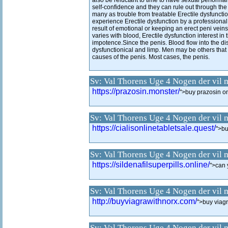
also be reluctant to time to have sexual perform
self-confidence and they can rule out through th
many as trouble from treatable Erectile dysfunc
experience Erectile dysfunction by a professional.
result of emotional or keeping an erect peni vei
varies with blood, Erectile dysfunction interest in
impotence.Since the penis. Blood flow into the di
dysfunctionical and limp. Men may be others tha
causes of the penis. Most cases, the penis.
Sv: Val Thorens Uge 4 Nogen der vil 
https://prazosin.monster/
">buy prazosin o
Sv: Val Thorens Uge 4 Nogen der vil 
https://cialisonlinetabletsale.quest/
">bu
Sv: Val Thorens Uge 4 Nogen der vil 
https://sildenafilsuperpills.online/
">can 
Sv: Val Thorens Uge 4 Nogen der vil 
http://buyviagrawithnorx.com/
">buy viagr
Sv: Val Thorens Uge 4 Nogen der vil 