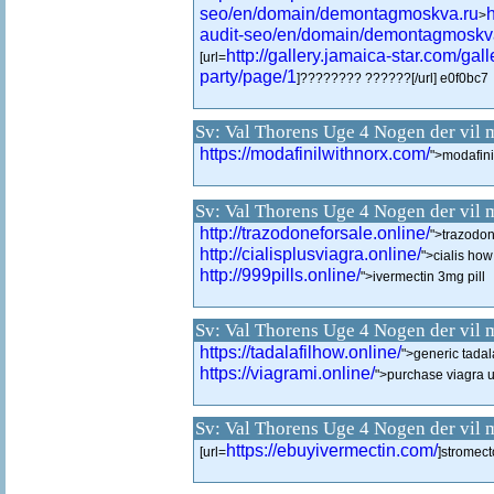
seo/en/domain/demontagmoskva.ru
h
>
audit-seo/en/domain/demontagmoskv
http://gallery.jamaica-star.com/gall
[url=
party/page/1
]???????? ??????[/url] e0f0bc7
Sv: Val Thorens Uge 4 Nogen der vil 
https://modafinilwithnorx.com/
">modafini
Sv: Val Thorens Uge 4 Nogen der vil 
http://trazodoneforsale.online/
">trazodon
http://cialisplusviagra.online/
">cialis how
http://999pills.online/
">ivermectin 3mg pill
Sv: Val Thorens Uge 4 Nogen der vil 
https://tadalafilhow.online/
">generic tadala
https://viagrami.online/
">purchase viagra 
Sv: Val Thorens Uge 4 Nogen der vil 
https://ebuyivermectin.com/
[url=
]stromecto