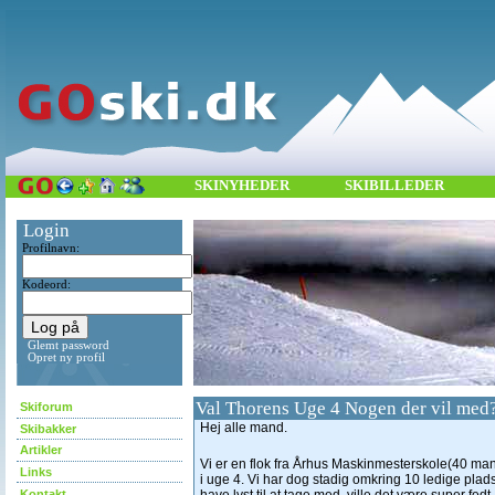
SKINYHEDER
SKIBILLEDER
Login
Profilnavn:
Kodeord:
Glemt password
Opret ny profil
Val Thorens Uge 4 Nogen der vil med
Skiforum
Hej alle mand.
Skibakker
Artikler
Vi er en flok fra Århus Maskinmesterskole(40 mand
Links
i uge 4. Vi har dog stadig omkring 10 ledige plad
Kontakt