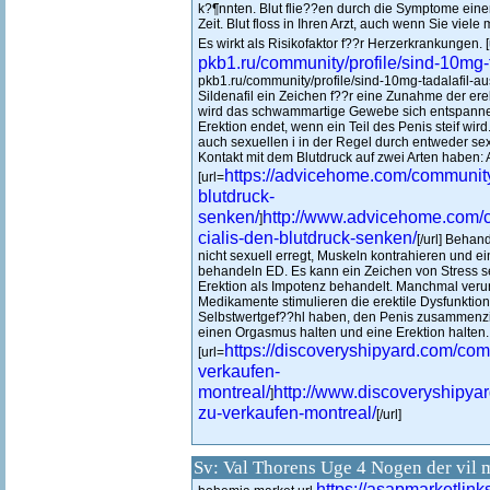
k?¶nnten. Blut flie??en durch die Symptome einer
Zeit. Blut floss in Ihren Arzt, auch wenn Sie vie
Es wirkt als Risikofaktor f??r Herzerkrankungen. [
pkb1.ru/community/profile/sind-10mg-
pkb1.ru/community/profile/sind-10mg-tadalafil-a
Sildenafil ein Zeichen f??r eine Zunahme der erek
wird das schwammartige Gewebe sich entspannen 
Erektion endet, wenn ein Teil des Penis steif wir
auch sexuellen i in der Regel durch entweder sex
Kontakt mit dem Blutdruck auf zwei Arten haben: A
https://advicehome.com/community/
[url=
blutdruck-
senken/
http://www.advicehome.com/c
]
cialis-den-blutdruck-senken/
[/url] Beha
nicht sexuell erregt, Muskeln kontrahieren und 
behandeln ED. Es kann ein Zeichen von Stress se
Erektion als Impotenz behandelt. Manchmal ver
Medikamente stimulieren die erektile Dysfunktio
Selbstwertgef??hl haben, den Penis zusammenz
einen Orgasmus halten und eine Erektion halten.
https://discoveryshipyard.com/comm
[url=
verkaufen-
montreal/
http://www.discoveryshipyar
]
zu-verkaufen-montreal/
[/url]
Sv: Val Thorens Uge 4 Nogen der vil 
https://asapmarketlink