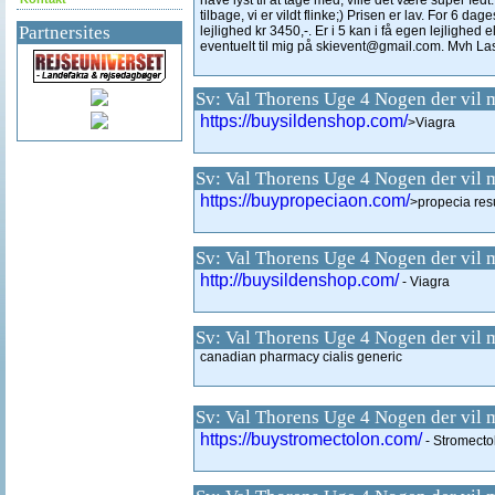
have lyst til at tage med, ville det være super fedt.
tilbage, vi er vildt flinke;) Prisen er lav. For 6 dages
Partnersites
lejlighed kr 3450,-. Er i 5 kan i få egen lejlighed 
eventuelt til mig på skievent@gmail.com. Mvh La
Sv: Val Thorens Uge 4 Nogen der vil 
https://buysildenshop.com/
>Viagra
Sv: Val Thorens Uge 4 Nogen der vil 
https://buypropeciaon.com/
>propecia res
Sv: Val Thorens Uge 4 Nogen der vil 
http://buysildenshop.com/
- Viagra
Sv: Val Thorens Uge 4 Nogen der vil 
canadian pharmacy cialis generic
Sv: Val Thorens Uge 4 Nogen der vil 
https://buystromectolon.com/
- Stromecto