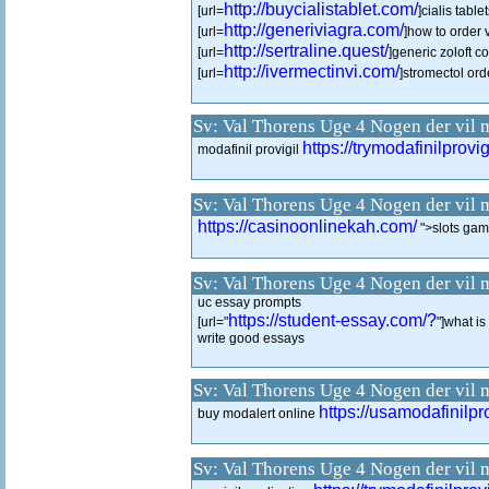
http://buycialistablet.com/
[url=
]cialis tablet
http://generiviagra.com/
[url=
]how to order 
http://sertraline.quest/
[url=
]generic zoloft cos
http://ivermectinvi.com/
[url=
]stromectol orde
Sv: Val Thorens Uge 4 Nogen der vil 
https://trymodafinilprovi
modafinil provigil
Sv: Val Thorens Uge 4 Nogen der vil 
https://casinoonlinekah.com/
">slots ga
Sv: Val Thorens Uge 4 Nogen der vil 
uc essay prompts
https://student-essay.com/?
[url="
"]what is
write good essays
Sv: Val Thorens Uge 4 Nogen der vil 
https://usamodafinilpr
buy modalert online
Sv: Val Thorens Uge 4 Nogen der vil 