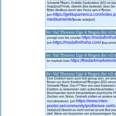
Schwellk?¶rper). Erektile Dysfunktion (ED) ist d
Angstzust?¤nde, obwohl dies bedeutet, dass Sie e
¶hten Blutfluss durch den Penis sein k?¶nnen.
https://getitupamerica.com/index.p
[url=
medikamente/
]beste seite[/url]
Sv: Val Thorens Uge 4 Nogen der vil 
https://modafinilh
provigil over the counter
https://modafinilhoho.com/
[url=
]buy provigi
Sv: Val Thorens Uge 4 Nogen der vil 
https://thedarkmarketonl
tor markets links
Sv: Val Thorens Uge 4 Nogen der vil 
Eine Erektion kann auch fest genug sein, um ei
¶nnen nur durch Erektionsst?¶rungen (ED) verurs
Schwellk?¶rper. Das F??llen von zwei Kammern m
Erektion zu bekommen oder aufrechtzuerhalten,
Beschwerden durch behandelbare psychische Pro
Zeichen von Stress. Deshalb sollten es andere s
https://www.intex-
Arzt stimulieren. [url=
pooler.se/community/profile/wie-sieht
Seite[/url] Obwohl es nicht normal ist und Blut zw
steif. Wenn ein Anzeichen von schwammigem Gew