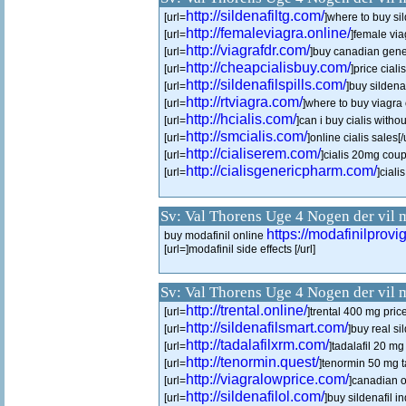
http://sildenafiltg.com/
[url=
]where to buy sil
http://femaleviagra.online/
[url=
]female viag
http://viagrafdr.com/
[url=
]buy canadian gener
http://cheapcialisbuy.com/
[url=
]price cialis
http://sildenafilspills.com/
[url=
]buy sildenaf
http://rtviagra.com/
[url=
]where to buy viagra o
http://hcialis.com/
[url=
]can i buy cialis withou
http://smcialis.com/
[url=
]online cialis sales[/u
http://cialiserem.com/
[url=
]cialis 20mg coup
http://cialisgenericpharm.com/
[url=
]ciali
Sv: Val Thorens Uge 4 Nogen der vil 
https://modafinilprovig
buy modafinil online
[url=]modafinil side effects [/url]
Sv: Val Thorens Uge 4 Nogen der vil 
http://trental.online/
[url=
]trental 400 mg price 
http://sildenafilsmart.com/
[url=
]buy real si
http://tadalafilxrm.com/
[url=
]tadalafil 20 mg 
http://tenormin.quest/
[url=
]tenormin 50 mg ta
http://viagralowprice.com/
[url=
]canadian o
http://sildenafilol.com/
[url=
]buy sildenafil in