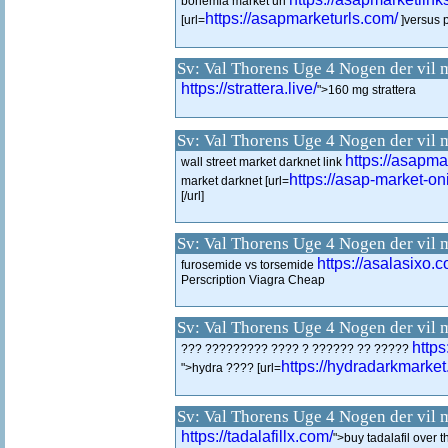
bohemia market url
https://asapmarketurls.com/
[url=
]versus pr
Sv: Val Thorens Uge 4 Nogen der vil 
https://strattera.live/
">160 mg strattera
Sv: Val Thorens Uge 4 Nogen der vil 
https://asapm
wall street market darknet link
https://asap-market-o
market darknet [url=
[/url]
Sv: Val Thorens Uge 4 Nogen der vil 
https://asalasixo.
furosemide vs torsemide
Perscription Viagra Cheap
Sv: Val Thorens Uge 4 Nogen der vil 
http
??? ????????? ???? ? ?????? ?? ?????
https://hydradarkmarket
">hydra ???? [url=
Sv: Val Thorens Uge 4 Nogen der vil 
https://tadalafillx.com/
">buy tadalafil over 