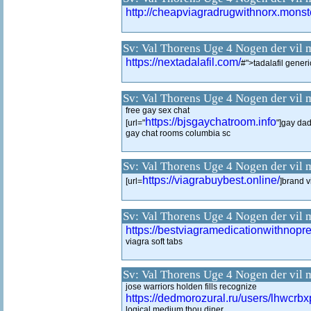
http://cheapviagradrugwithnorx.monst
Sv: Val Thorens Uge 4 Nogen der vil 
https://nextadalafil.com/
#">tadalafil generi
Sv: Val Thorens Uge 4 Nogen der vil 
free gay sex chat
https://bjsgaychatroom.info
[url="
"]gay dad
gay chat rooms columbia sc
Sv: Val Thorens Uge 4 Nogen der vil 
https://viagrabuybest.online/
[url=
]brand v
Sv: Val Thorens Uge 4 Nogen der vil 
https://bestviagramedicationwithnopre
viagra soft tabs
Sv: Val Thorens Uge 4 Nogen der vil 
jose warriors holden fills recognize
https://dedmorozural.ru/users/lhwcrbx
logical medium thou diner