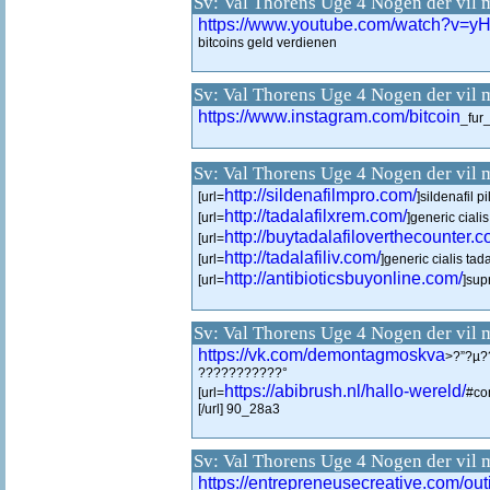
Sv: Val Thorens Uge 4 Nogen der vil 
https://www.youtube.com/watch?v=
bitcoins geld verdienen
Sv: Val Thorens Uge 4 Nogen der vil 
https://www.instagram.com/bitcoin
_fur
Sv: Val Thorens Uge 4 Nogen der vil 
http://sildenafilmpro.com/
[url=
]sildenafil pi
http://tadalafilxrem.com/
[url=
]generic ciali
http://buytadalafiloverthecounter.c
[url=
http://tadalafiliv.com/
[url=
]generic cialis tadal
http://antibioticsbuyonline.com/
[url=
]sup
Sv: Val Thorens Uge 4 Nogen der vil 
https://vk.com/demontagmoskva
>?”?µ?
???????????°
https://abibrush.nl/hallo-wereld/
[url=
#co
[/url] 90_28a3
Sv: Val Thorens Uge 4 Nogen der vil 
https://entrepreneusecreative.com/outi