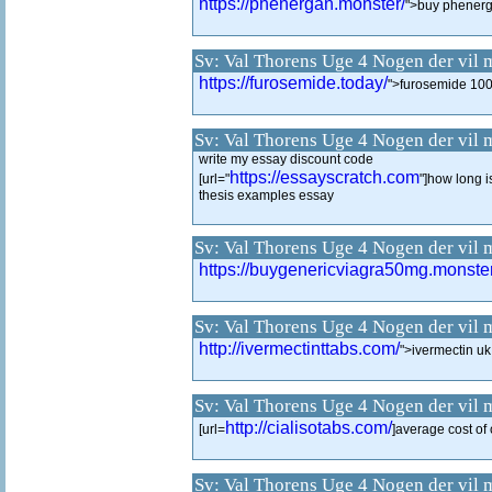
https://phenergan.monster/
">buy phenerg
Sv: Val Thorens Uge 4 Nogen der vil 
https://furosemide.today/
">furosemide 100
Sv: Val Thorens Uge 4 Nogen der vil 
write my essay discount code
https://essayscratch.com
[url="
"]how long is
thesis examples essay
Sv: Val Thorens Uge 4 Nogen der vil 
https://buygenericviagra50mg.monster
Sv: Val Thorens Uge 4 Nogen der vil 
http://ivermectinttabs.com/
">ivermectin uk
Sv: Val Thorens Uge 4 Nogen der vil 
http://cialisotabs.com/
[url=
]average cost of c
Sv: Val Thorens Uge 4 Nogen der vil 