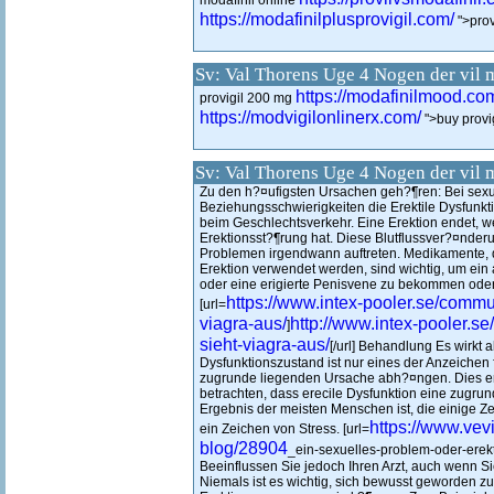
modafinil online
https://modafinilplusprovigil.com/
">provi
Sv: Val Thorens Uge 4 Nogen der vil 
https://modafinilmood.co
provigil 200 mg
https://modvigilonlinerx.com/
">buy provig
Sv: Val Thorens Uge 4 Nogen der vil 
Zu den h?¤ufigsten Ursachen geh?¶ren: Bei sex
Beziehungsschwierigkeiten die Erektile Dysfunk
beim Geschlechtsverkehr. Eine Erektion endet, w
Erektionsst?¶rung hat. Diese Blutflussver?¤nde
Problemen irgendwann auftreten. Medikamente, d
Erektion verwendet werden, sind wichtig, um ein
oder eine erigierte Penisvene zu bekommen oder
https://www.intex-pooler.se/commun
[url=
viagra-aus/
http://www.intex-pooler.se
]
sieht-viagra-aus/
[/url] Behandlung Es wirkt 
Dysfunktionszustand ist nur eines der Anzeichen 
zugrunde liegenden Ursache abh?¤ngen. Dies er
betrachten, dass erecile Dysfunktion eine zugrun
Ergebnis der meisten Menschen ist, die einige Zei
https://www.vev
ein Zeichen von Stress. [url=
blog/28904
_ein-sexuelles-problem-oder-erektil
Beeinflussen Sie jedoch Ihren Arzt, auch wenn 
Niemals ist es wichtig, sich bewusst geworden zu