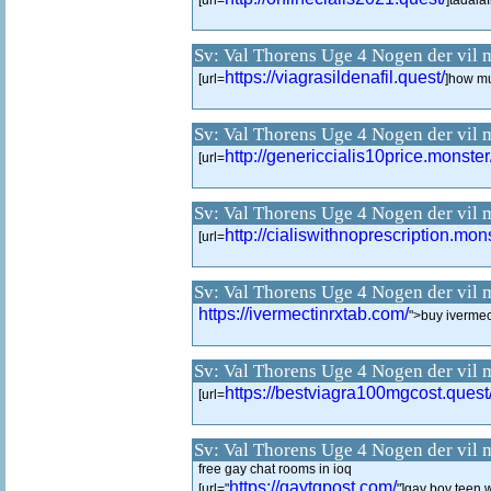
[url=
]tadalaf
Sv: Val Thorens Uge 4 Nogen der vil 
https://viagrasildenafil.quest/
[url=
]how mu
Sv: Val Thorens Uge 4 Nogen der vil 
http://genericcialis10price.monster
[url=
Sv: Val Thorens Uge 4 Nogen der vil 
http://cialiswithnoprescription.mons
[url=
Sv: Val Thorens Uge 4 Nogen der vil 
https://ivermectinrxtab.com/
">buy ivermec
Sv: Val Thorens Uge 4 Nogen der vil 
https://bestviagra100mgcost.quest
[url=
Sv: Val Thorens Uge 4 Nogen der vil 
free gay chat rooms in ioq
https://gaytgpost.com/
[url="
"]gay boy teen 