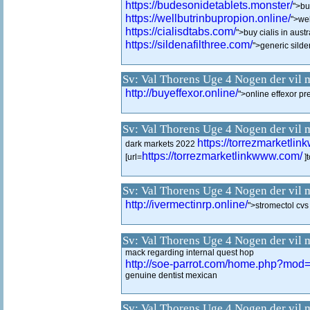
https://budesonidetablets.monster/
">bu
https://wellbutrinbupropion.online/
">wel
https://cialisdtabs.com/
">buy cialis in austr
https://sildenafilthree.com/
">generic silde
Sv: Val Thorens Uge 4 Nogen der vil 
http://buyeffexor.online/
">online effexor pr
Sv: Val Thorens Uge 4 Nogen der vil 
https://torrezmarketli
dark markets 2022
https://torrezmarketlinkwww.com/
[url=
]t
Sv: Val Thorens Uge 4 Nogen der vil 
http://ivermectinrp.online/
">stromectol cvs
Sv: Val Thorens Uge 4 Nogen der vil 
mack regarding internal quest hop
http://soe-parrot.com/home.php?mo
genuine dentist mexican
Sv: Val Thorens Uge 4 Nogen der vil 