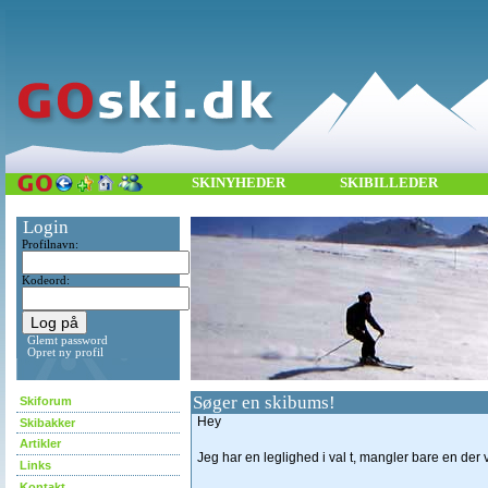
SKINYHEDER
SKIBILLEDER
Login
Profilnavn:
Kodeord:
Glemt password
Opret ny profil
Søger en skibums!
Skiforum
Hey
Skibakker
Artikler
Jeg har en leglighed i val t, mangler bare en der 
Links
Kontakt