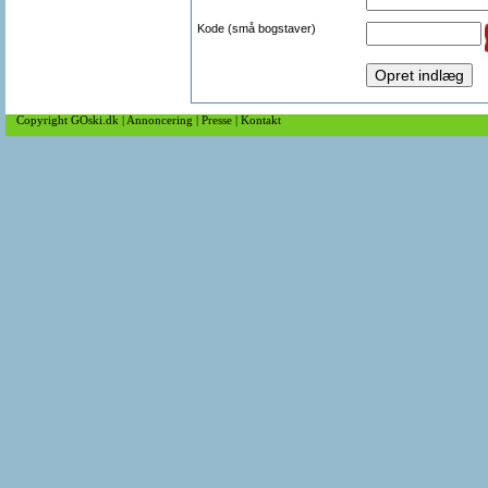
Kode (små bogstaver)
Copyright GOski.dk
|
Annoncering
|
Presse
|
Kontakt