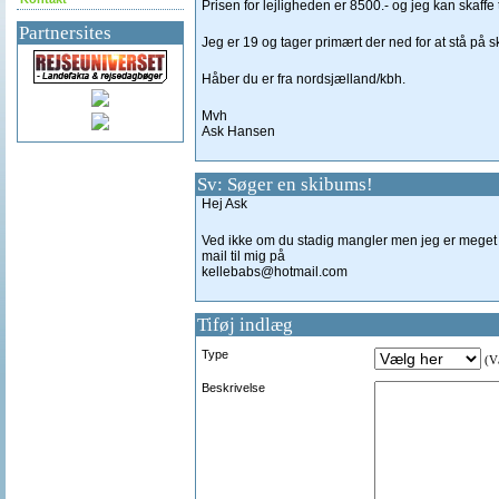
Prisen for lejligheden er 8500.- og jeg kan skaffe 
Partnersites
Jeg er 19 og tager primært der ned for at stå på sk
Håber du er fra nordsjælland/kbh.
Mvh
Ask Hansen
Sv: Søger en skibums!
Hej Ask
Ved ikke om du stadig mangler men jeg er meget in
mail til mig på
kellebabs@hotmail.com
Tiføj indlæg
Type
(Væ
Beskrivelse