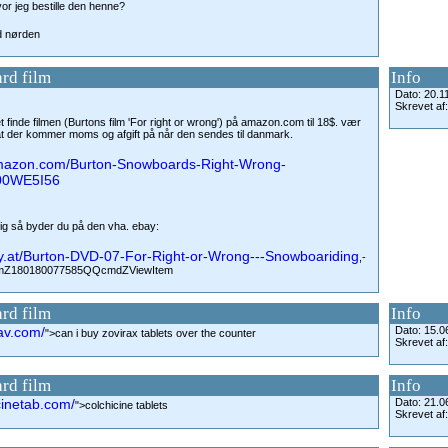
r jeg bestille den henne?
d nørden
rd film
Info
Dato: 20.1
Skrevet af
t finde filmen (Burtons film 'For right or wrong') på amazon.com til 18$. vær
der kommer moms og afgift på når den sendes til danmark.
amazon.com/Burton-Snowboards-Right-Wrong-
00WE5I56
tig så byder du på den vha. ebay:
bay.at/Burton-DVD-07-For-Right-or-Wrong---Snowboariding
,-
mZ180180077585QQcmdZViewItem
rd film
Info
xav.com/
Dato: 15.0
">can i buy zovirax tablets over the counter
Skrevet af
rd film
Info
icinetab.com/
Dato: 21.0
">colchicine tablets
Skrevet af