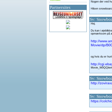
Nogen der ved hvo
Partnersites
Hilsen snowboar
Sv: Snowboa
Hej.
Du kan i øjeblikke
opmærksom på at 
http://www.
Movie/dp/B0
og hvis du er hur
http://cgi.e
Movie_W0QQite
Sv: Snowboa
http://zovira
Sv: Snowboa
https://colch