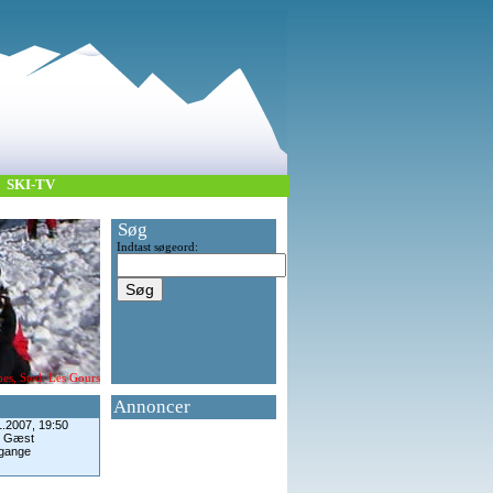
SKI-TV
Søg
Indtast søgeord:
es, Sted: Les Gours
Annoncer
1.2007, 19:50
: Gæst
 gange