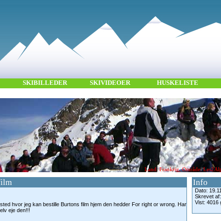
SKIBILLEDER
SKIVIDEOER
HUSKELISTE
Land: Frankrig, Område: Les2Alp
ilm
Info
Dato: 19.1
Skrevet af
Vist: 4016
t sted hvor jeg kan bestille Burtons film hjem den hedder For right or wrong. Har
elv eje den!!!