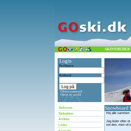
SKINYHEDER
Login
Profilnavn:
Kodeord:
Glemt password
Opret ny profil
Snowboard f
Skiforum
Hej alle sammen
Skibakker
Artikler
Jeg leder efter e
set den, men vil s
Links
Kontakt