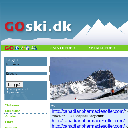
SKINYHEDER
SKIBILLEDER
Login
Profilnavn:
Kodeord:
Glemt password
Opret ny profil
Sv:
Skiforum
http://canadianpharmaciesoffer.com/
Skibakker
">
//www.reliablemedpharmacy.com/
Artikler
http://canadianpharmaciesoffer.com/
Links
http://canadianpharmaciesoffer.com/
>c
Kontakt