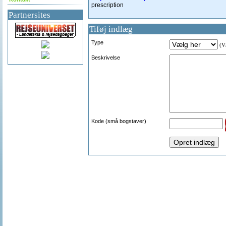
prescription
Partnersites
Tiføj indlæg
Type
(Væ
Beskrivelse
Kode (små bogstaver)