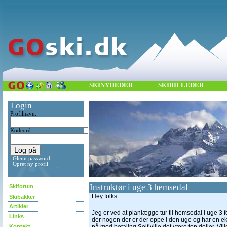
SKINYHEDER
SKIBILLEDER
Login
Profilnavn:
Kodeord:
Glemt password
Opret ny profil
Instruktør i uge 3 hemsedal
Skiforum
Hey folks.
Skibakker
Artikler
Jeg er ved at planlægge tur til hemsedal i uge 3 f
Links
der nogen der er der oppe i den uge og har en ek
Kontakt