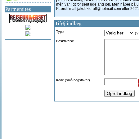
på mod betaling Self ville det være top doller. V
mén var lidt for sent ude ang job. Men håber på 
Partnersites
Kiærulf mail jakobkierulf@hotmail.com eller 262
Tiføj indlæg
Type
(Væ
Beskrivelse
Kode (små bogstaver)