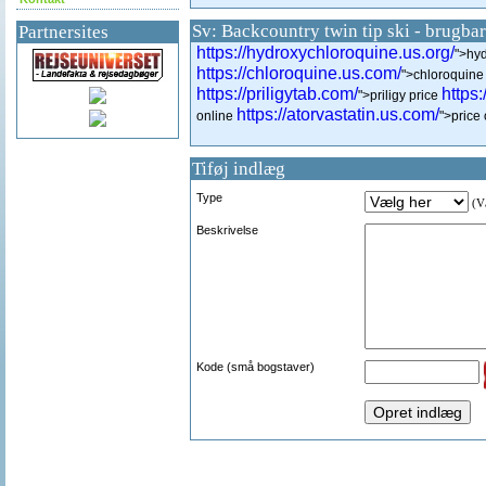
Sv: Backcountry twin tip ski - brugbar
Partnersites
https://hydroxychloroquine.us.org/
">hyd
https://chloroquine.us.com/
">chloroquine 
https://priligytab.com/
https
">priligy price
https://atorvastatin.us.com/
online
">price 
Tiføj indlæg
Type
(Væ
Beskrivelse
Kode (små bogstaver)