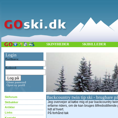
SKINYHEDER
SKIBILLEDER
Login
Profilnavn:
Kodeord:
Glemt password
Opret ny profil
Backcountry twin tip ski - brugbare p
Skiforum
Jeg overvejer at købe mig et par backcountry twin 
Skibakker
erfarne riders, om de kan bruges tilfredsstillende 
Artikler
lidt af hvert.
Links
På forhånd tak
Kontakt