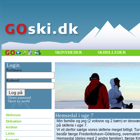
SKINYHEDER
SKIBILLEDER
Login
Profilnavn:
Kodeord:
Glemt password
Opret ny profil
Hemsedal i uge 7
Skiforum
Min familie og jeg (2 voksne og 2 børn) er desværr
Skibakker
på skiferie i uge 7.
Artikler
Vi vil derfor sælge vores skiferie meget billigt. T
Links
består færge Frederikshavn-Göteborg, overnatning
Hemsedal (deles med 2 andre familier), færge Kri
Kontakt