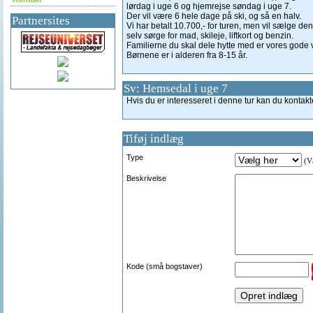
lørdag i uge 6 og hjemrejse søndag i uge 7.
Der vil være 6 hele dage på ski, og så en halv.
Partnersites
Vi har betalt 10.700,- for turen, men vil sælge de
selv sørge for mad, skileje, liftkort og benzin.
Familierne du skal dele hytte med er vores gode v
Børnene er i alderen fra 8-15 år.
Sv: Hemsedal i uge 7
Hvis du er interesseret i denne tur kan du kon
Tiføj indlæg
Type
(Væ
Beskrivelse
Kode (små bogstaver)