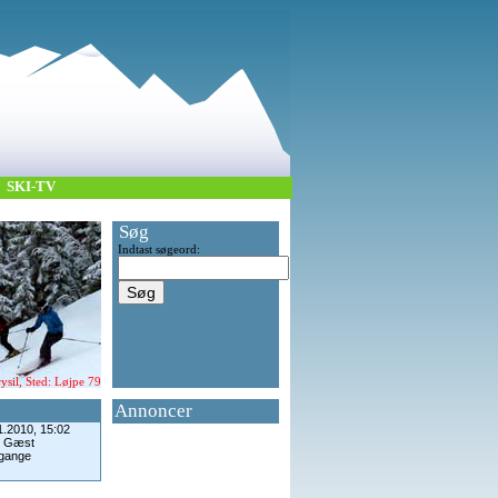
SKI-TV
Søg
Indtast søgeord:
sil, Sted: Løjpe 79
Annoncer
1.2010, 15:02
: Gæst
 gange