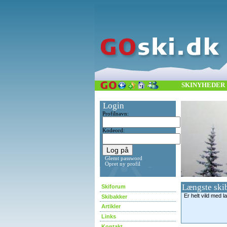
SKINYHEDER
Login
Profilnavn:
Kodeord:
Glemt password
Opret ny profil
Længste ski
Skiforum
Er helt vild med 
Skibakker
Artikler
Links
Kontakt