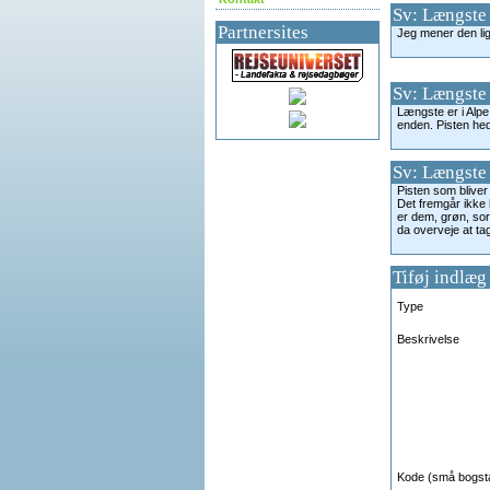
Sv: Længste
Partnersites
Jeg mener den lig
Sv: Længste
Længste er i Alpe
enden. Pisten hed
Sv: Længste
Pisten som bliver
Det fremgår ikke 
er dem, grøn, sor
da overveje at ta
Tiføj indlæg
Type
Beskrivelse
Kode (små bogst