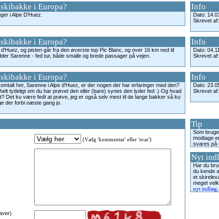
 skibakke i Europa?
Info
ger i Alpe D'Huez.
Dato: 14.0
Skrevet af
 skibakke i Europa?
Info
 d'Huez, og pisten går fra den øverste top Pic Blanc, og over 16 km ned til
Dato: 04.1
der Sarenne - fed tur, både smalle og brede passager på vejen.
Skrevet af
 skibakke i Europa?
Info
 omtalt her, Sarenne i Alpe d'Huez, er der nogen der har erfaringer med den?
Dato: 23.0
helt tydeligt om du har prøvet den eller (bare) synes den lyder fed :) Og hvad
Skrevet af
t? Det ku være fedt at prøve, jeg er også selv mest til de lange bakker så ku
ge der forbi næste gang jo.
Tip
Som bruge
modtage en
(Vælg 'kommentar' eller 'svar')
svares på d
Nyt ind
Har du brug
du kende 
et skirele
meget velk
.
nyt indlæg
aver)