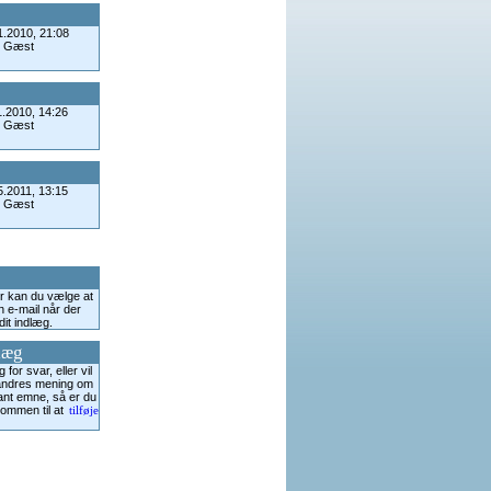
1.2010, 21:08
: Gæst
1.2010, 14:26
: Gæst
5.2011, 13:15
: Gæst
r kan du vælge at
 e-mail når der
it indlæg.
læg
 for svar, eller vil
andres mening om
vant emne, så er du
ommen til at
tilføje