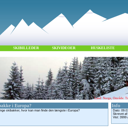
SKIBILLEDER
SKIVIDEOER
HUSKELISTE
Land: Norge, Område: Try
bakke i Europa?
Info
lange skibakker, hvor kan man finde den længste i Europa?
Dato: 09.0
Skrevet af
Vist: 3999